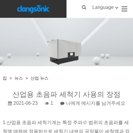
Language
집
>
뉴스
>
산업 뉴스
산업용 초음파 세척기 사용의 장점​
2021-06-23
1
나에게 메시지를 남겨주세요
1.
산업용 초음파 세척
기계는 특정 주파수 범위의 초음파를 세
척액 매체에 적용하므로 세척기 내부의 공작물이 세척액과 접