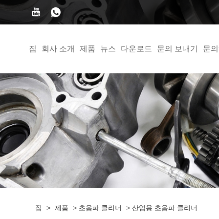
집
회사 소개
제품
뉴스
다운로드
문의 보내기
문의
집
>
제품
>
초음파 클리너
>
산업용 초음파 클리너