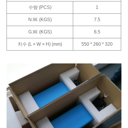
수량 (PCS)
1
N.W. (KGS)
7.5
G.W. (KGS)
6.5
치수 (L × W × H) (mm)
550 * 260 * 320