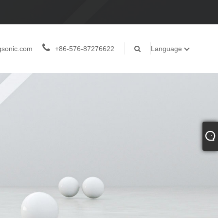
gsonic.com
+86-576-87276622
Language