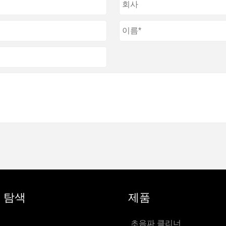
 탐색
제품
초음파 클리너