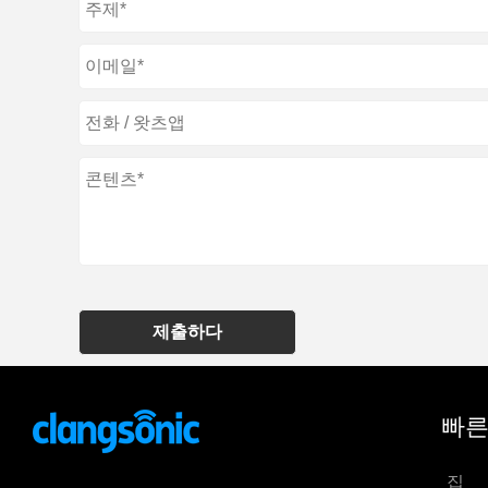
제출하다
빠른
집