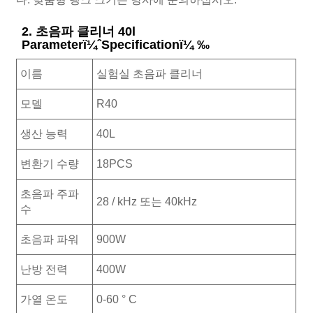
2. 초음파 클리너 40l
Parameterï¼ˆSpecificationï¼ ‰
이름
실험실 초음파 클리너
모델
R40
생산 능력
40L
변환기 수량
18PCS
초음파 주파
28 / kHz 또는 40kHz
수
초음파 파워
900W
난방 전력
400W
가열 온도
0-60 ° C